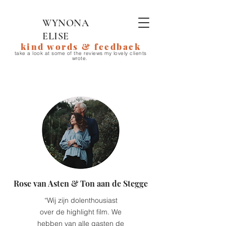
WYNONA
ELISE
kind words & feedback
​t
ake a look at some of the
reviews my lovely clients
wrote.
Rose van Asten & Ton aan de Stegge
“Wij zijn dolenthousiast
over de highlight film. We
hebben van alle gasten de