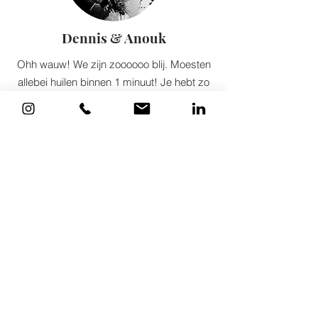
Dennis & Anouk
Ohh wauw! We zijn zoooooo blij. Moesten
allebei huilen binnen 1 minuut! Je hebt zo
mooi alles op beeld gekregen! Echt die
beelden van ons samen en met de
kindjes, en hoe je zoveel gasten erop hebt
weten te krijgen. En de feeling van de hele
bruiloft, zoveel liefde en geluk, het straalt
er gewoon vanaf. Oneindig dankbaar en
blij dat we last minute jou getipt kregen!!!!